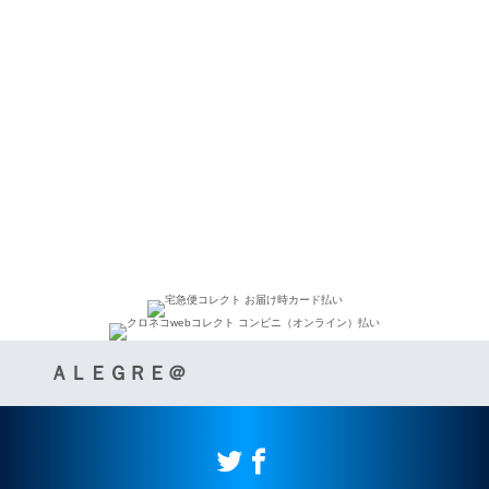
ＡＬＥＧＲＥ＠