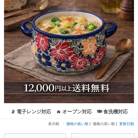
📡 電子レンジ対応 🔥 オーブン対応 🍽 食洗機対応
表示順 :
価格の低い順
価格の高い順
更新日順