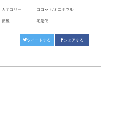
カテゴリー
ココット/ミニボウル
便種
宅急便
ツイートする
シェアする