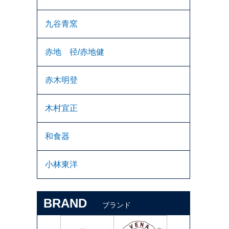
九谷青窯
赤地 径/赤地健
赤木明登
木村宜正
和食器
小林東洋
BRAND
ブランド