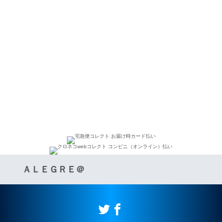
ＡＬＥＧＲＥ＠