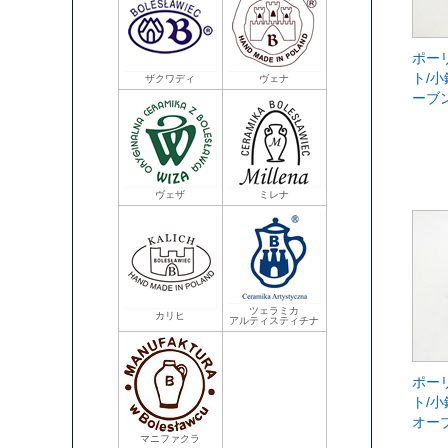
ポー
ト/小
ザクワディ
ヴェナ
ーブ
ヴェザ
ミレナ
ツェラミカ
カリヒ
アルティスティチナ
ポー
ト/小
オー
マニファクラ