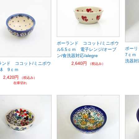
ポーランド ココット/ミニボウ
ポーリ
ル5.5ｃｍ 電子レンジ/オーブ
7ｃｍ
ン/食洗器対応/alegre
洗器対
2,640円
ランド ココット/ミニボウ
（税込み）
鉢 9ｃｍ
2,420円
（税込み）
在庫切れ