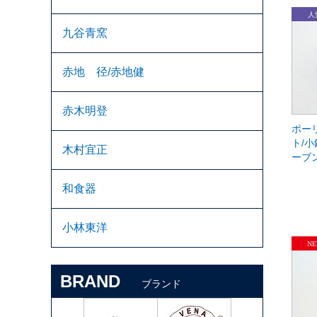
九谷青窯
赤地 径/赤地健
赤木明登
ポー
ト/
木村宜正
ーブ
和食器
小林東洋
BRAND
ブランド