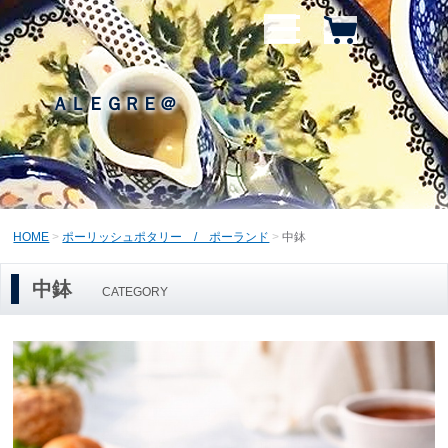
ＡＬＥＧＲＥ＠
HOME
ポーリッシュポタリー / ポーランド
中鉢
中鉢
CATEGORY