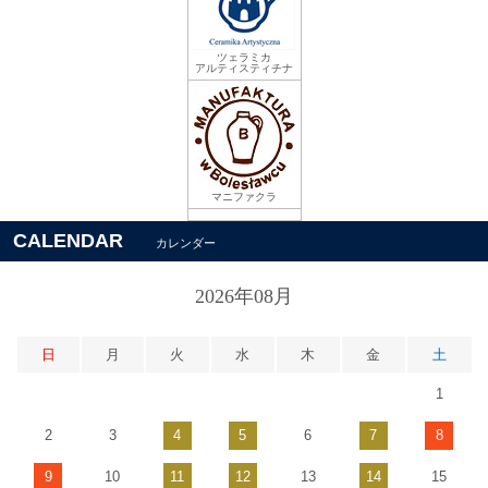
ツェラミカ
アルティスティチナ
マニファクラ
CALENDAR
カレンダー
2026年08月
日
月
火
水
木
金
土
1
2
3
4
5
6
7
8
9
10
11
12
13
14
15