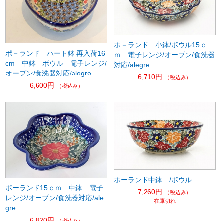
ポ－ランド 小鉢/ボウル15ｃ
ポ－ランド ハート鉢 再入荷16
ｍ 電子レンジ/オーブン/食洗器
cm 中鉢 ボウル 電子レンジ/
対応/alegre
オーブン/食洗器対応/alegre
6,710円
（税込み）
6,600円
（税込み）
ポーランド中鉢 /ボウル
ポーランド15ｃｍ 中鉢 電子
7,260円
（税込み）
レンジ/オーブン/食洗器対応/ale
在庫切れ
gre
6,820円
（税込み）