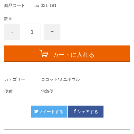
商品コード
po-031-191
数量
-
+
カートに入れる
カテゴリー
ココット/ミニボウル
便種
宅急便
ツイートする
シェアする