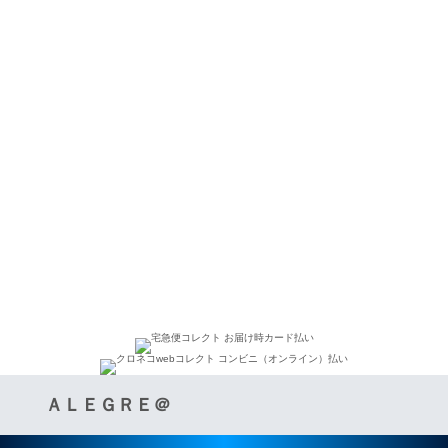
ＡＬＥＧＲＥ＠